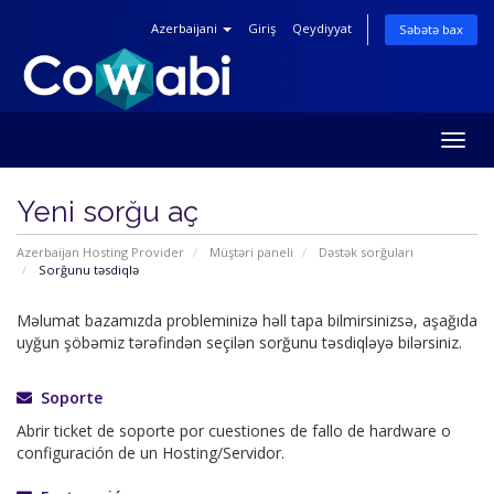
Azerbaijani
Giriş
Qeydiyyat
Səbətə bax
Togg
navig
Yeni sorğu aç
Azerbaijan Hosting Provider
Müştəri paneli
Dəstək sorğuları
Sorğunu təsdiqlə
Məlumat bazamızda probleminizə həll tapa bilmirsinizsə, aşağıda
uyğun şöbəmiz tərəfindən seçilən sorğunu təsdiqləyə bilərsiniz.
Soporte
Abrir ticket de soporte por cuestiones de fallo de hardware o
configuración de un Hosting/Servidor.