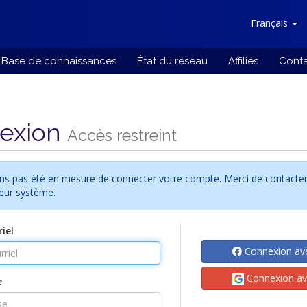
Français
Base de connaissances
État du réseau
Affiliés
Cont
exion
Accès restreint
ns pas été en mesure de connecter votre compte. Merci de contacter
eur système.
iel
Connexion av
Connexion av
e