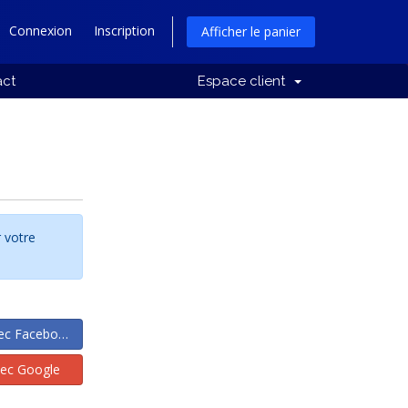
Connexion
Inscription
Afficher le panier
act
Espace client
 votre
ec Facebook
ec Google