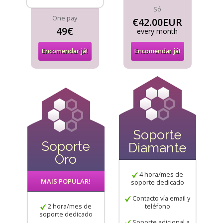
Só
One pay
€42.00EUR
49€
every month
Encomendar já!
Encomendar já!
Soporte
Soporte
Diamante
Oro
4 hora/mes de
MAIS POPULAR!
soporte dedicado
Contacto vía email y
2 hora/mes de
teléfono
soporte dedicado
Soporte adicional a