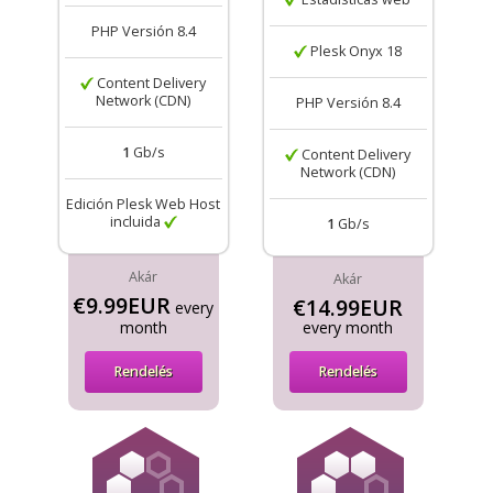
PHP Versión 8.4
Plesk Onyx 18
Content Delivery
Network (CDN)
PHP Versión 8.4
1
Gb/s
Content Delivery
Network (CDN)
Edición Plesk Web Host
incluida
1
Gb/s
Akár
Akár
€9.99EUR
€14.99EUR
every
month
every month
Rendelés
Rendelés