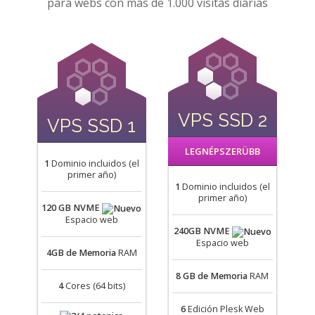
para webs con más de 1.000 visitas diarias
VPS SSD 2
VPS SSD 1
LEGNÉPSZERÜBB
1
Dominio incluidos (el
primer año)
1
Dominio incluidos (el
primer año)
120 GB NVME
Espacio web
240GB NVME
Espacio web
4GB
de Memoria
RAM
8 GB
de Memoria
RAM
4
Cores (64 bits)
6
Edición Plesk Web