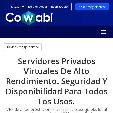
Magyar
Bejelentkezés
Regisztráció
Kosár megtekintése
Togg
navig
Menü megjelenítése
Servidores Privados
Virtuales De Alto
Rendimiento. Seguridad Y
Disponibilidad Para Todos
Los Usos.
VPS de altas prestaciones a un precio asequible. Ideal