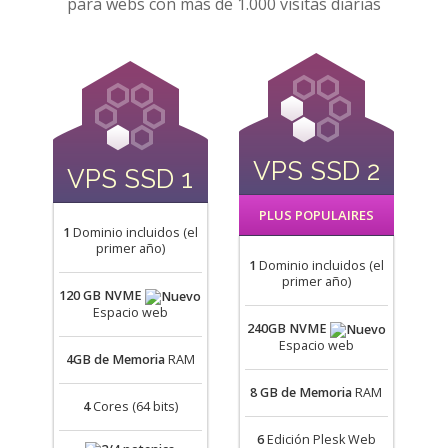
para webs con más de 1.000 visitas diarias
VPS SSD 2
VPS SSD 1
PLUS POPULAIRES
1
Dominio incluidos (el
primer año)
1
Dominio incluidos (el
primer año)
120 GB NVME
Espacio web
240GB NVME
Espacio web
4GB
de Memoria
RAM
8 GB
de Memoria
RAM
4
Cores (64 bits)
6
Edición Plesk Web