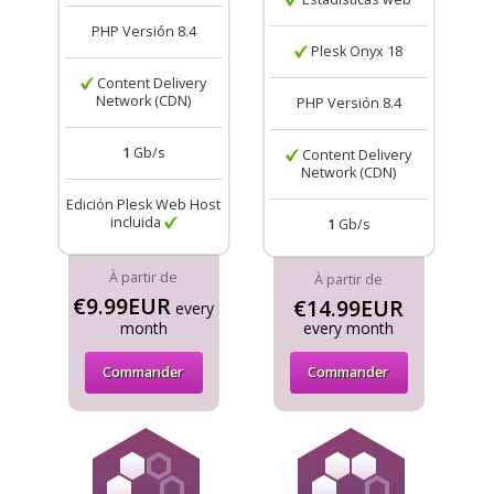
PHP Versión 8.4
Plesk Onyx 18
Content Delivery
Network (CDN)
PHP Versión 8.4
1
Gb/s
Content Delivery
Network (CDN)
Edición Plesk Web Host
incluida
1
Gb/s
À partir de
À partir de
€9.99EUR
€14.99EUR
every
month
every month
Commander
Commander