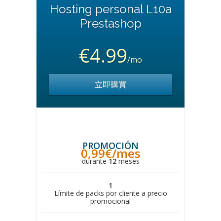
Hosting personal L10a
Prestashop
€4.99
/mo
立即購買
PROMOCIÓN
0,99€/mes
durante
12
meses
1
Límite de packs por cliente a precio
promocional