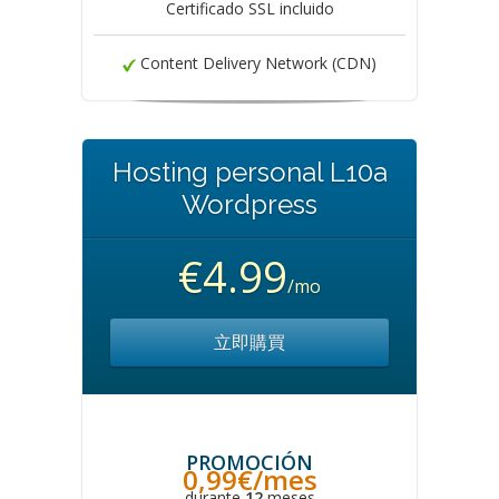
Certificado SSL incluido
Content Delivery Network (CDN)
Hosting personal L10a
Wordpress
€4.99
/mo
立即購買
PROMOCIÓN
0,99€/mes
durante
12
meses